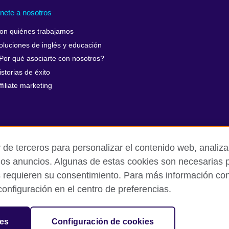
nete a nosotros
on quiénes trabajamos
oluciones de inglés y educación
Por qué asociarte con nosotros?
istorias de éxito
ffiliate marketing
 de terceros para personalizar el contenido web, analizar
los anuncios. Algunas de estas cookies son necesarias p
s requieren su consentimiento. Para más información cons
rivacidad y condiciones de uso
Cookies
Mapa del sitio
onfiguración en el centro de preferencias.
sation for cultural relations and educational opportunities.
ies
Configuración de cookies
and Wales) SC037733 (Scotland).