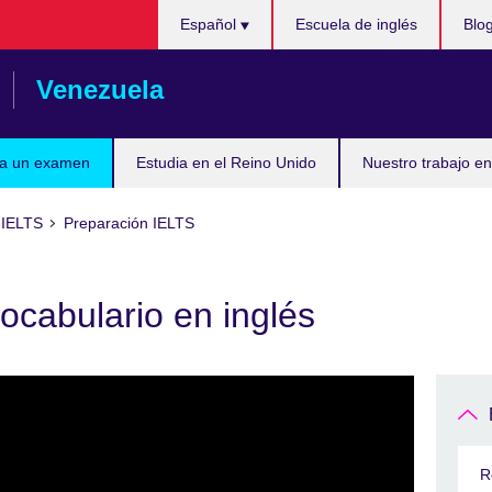
Elija
Español
Escuela de inglés
Blo
su
idioma
Venezuela
ta un examen
Estudia en el Reino Unido
Nuestro trabajo en
 IELTS
Preparación IELTS
vocabulario en inglés
R