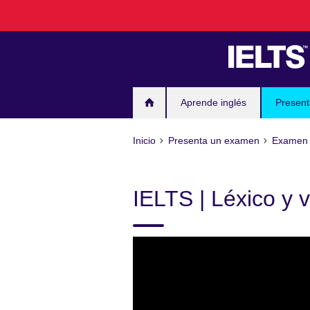
Skip
to
main
content
Aprende inglés
Presen
Inicio
Presenta un examen
Examen
IELTS | Léxico y 