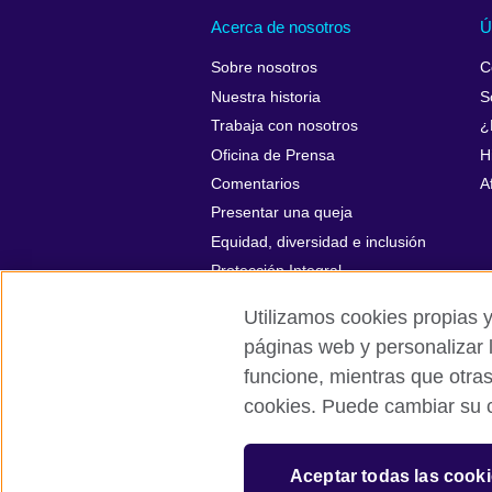
Acerca de nosotros
Ú
Sobre nosotros
C
Nuestra historia
S
Trabaja con nosotros
¿
Oficina de Prensa
H
Comentarios
A
Presentar una queja
Equidad, diversidad e inclusión
Protección Integral
Utilizamos cookies propias y
páginas web y personalizar 
funcione, mientras que otra
British Council global
Políticas de p
cookies. Puede cambiar su c
© 2026 British Council
The United Kingdom’s international organi
Aceptar todas las cook
A registered charity: 209131 (England 