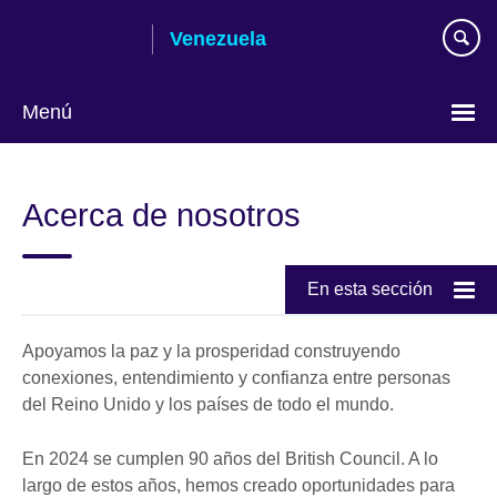
Skip
Venezuela
to
main
content
Menú
Elija
su
Acerca de nosotros
idioma
En esta sección
Apoyamos la paz y la prosperidad construyendo
conexiones, entendimiento y confianza entre personas
del Reino Unido y los países de todo el mundo.
En 2024 se cumplen 90 años del British Council. A lo
largo de estos años, hemos creado oportunidades para