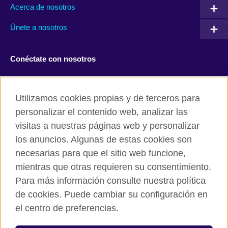
Acerca de nosotros
Únete a nosotros
Conéctate con nosotros
Facebook
Twitter
Utilizamos cookies propias y de terceros para
Instagram
TikTok
personalizar el contenido web, analizar las
visitas a nuestras páginas web y personalizar
los anuncios. Algunas de estas cookies son
necesarias para que el sitio web funcione,
British Council global
mientras que otras requieren su consentimiento.
Políticas de privacidad y condiciones de uso
Para más información consulte nuestra política
Cookies
de cookies. Puede cambiar su configuración en
Mapa del sitio
el centro de preferencias.