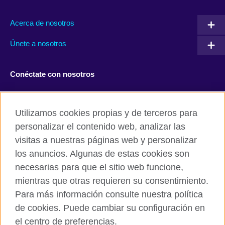
Acerca de nosotros
Únete a nosotros
Conéctate con nosotros
Facebook
Twitter
Utilizamos cookies propias y de terceros para
Instagram
TikTok
personalizar el contenido web, analizar las
visitas a nuestras páginas web y personalizar
los anuncios. Algunas de estas cookies son
necesarias para que el sitio web funcione,
British Council global
mientras que otras requieren su consentimiento.
Políticas de privacidad y condiciones de uso
Para más información consulte nuestra política
Cookies
de cookies. Puede cambiar su configuración en
Mapa del sitio
el centro de preferencias.