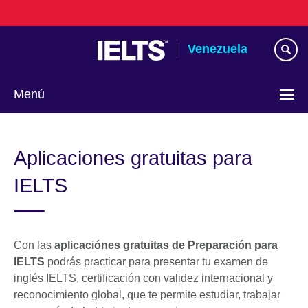
Skip
to
main
Venezuela
content
Menú
Elija
su
Aplicaciones gratuitas para
idioma
IELTS
Con las
aplicaciónes gratuitas
de Preparación para
IELTS
podrás practicar para presentar tu examen de
inglés IELTS, certificación con validez internacional y
reconocimiento global, que te permite estudiar, trabajar