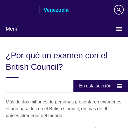
Skip
Venezuela
to
main
content
Menú
Elija
su
¿Por qué un examen con el
idioma
British Council?
En esta sección
Más de dos millones de personas presentaron exámenes
el año pasado con el British Council, en más de 90
países alrededor del mundo.