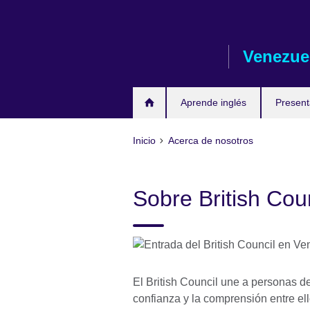
Skip
to
main
Venezue
content
Aprende inglés
Presen
Inicio
Acerca de nosotros
Sobre British Cou
El British Council une a personas d
confianza y la comprensión entre ell