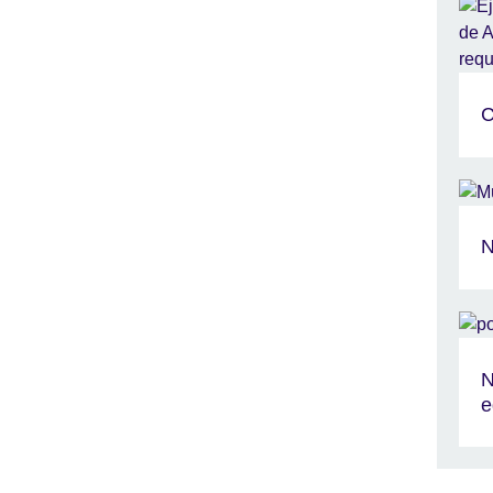
C
N
N
e