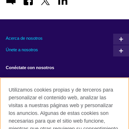
Acerca de nosotros
Únete a nosotros
Conéctate con nosotros
Facebook
Twitter
Utilizamos cookies propias y de terceros para
Instagram
TikTok
personalizar el contenido web, analizar las
visitas a nuestras páginas web y personalizar
los anuncios. Algunas de estas cookies son
necesarias para que el sitio web funcione,
British Council global
mientras que otras requieren su consentimiento.