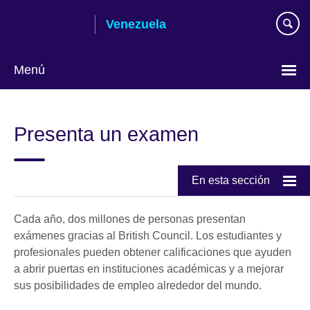
Skip
Venezuela
to
main
content
Menú
Elija
su
Presenta un examen
idioma
En esta sección
Cada año, dos millones de personas presentan
exámenes gracias al British Council. Los estudiantes y
profesionales pueden obtener calificaciones que ayuden
a abrir puertas en instituciones académicas y a mejorar
sus posibilidades de empleo alrededor del mundo.