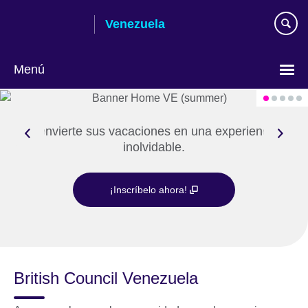
Skip
Venezuela
to
main
content
Menú
Elija
su
idioma
Convierte sus vacaciones en una experiencia
inolvidable.
¡Inscríbelo ahora!
British Council Venezuela