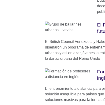
Educ
doce
públ
El 
fut
El British Council Venezuela y Ha
diseñaron un programa de entrenami
urbanos y así enlazar jóvenes talen
la danza urbana del Reino Unido
For
ing
El entrenamiento a distancia para p
solución asequible para países que q
soluciones masivas para la formaci