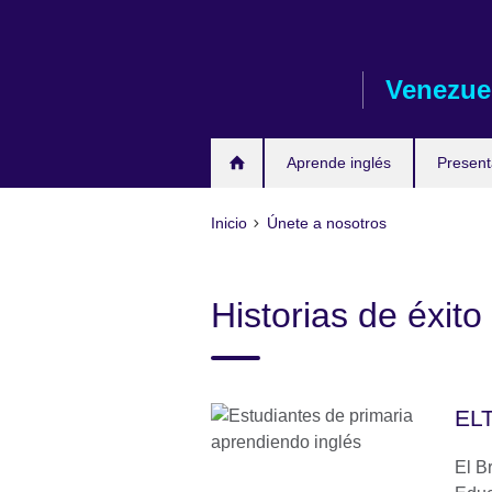
Skip
to
main
Venezue
content
Aprende inglés
Presen
Inicio
Únete a nosotros
Historias de éxito
ELT
El Br