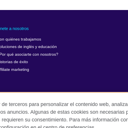
nete a nosotros
on quiénes trabajamos
oluciones de inglés y educación
Por qué asociarte con nosotros?
istorias de éxito
ffiliate marketing
 de terceros para personalizar el contenido web, analizar
los anuncios. Algunas de estas cookies son necesarias p
s requieren su consentimiento. Para más información cons
rivacidad y condiciones de uso
Cookies
Mapa del sitio
onfiguración en el centro de preferencias.