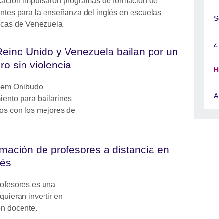
ación impulsaron programas de formación de
ntes para la enseñanza del inglés en escuelas
S
icas de Venezuela
¿
Reino Unido y Venezuela bailan por un
uro sin violencia
H
keem Onibudo
A
ento para bailarines
tos con los mejores de
mación de profesores a distancia en
lés
rofesores es una
uieran invertir en
ón docente.