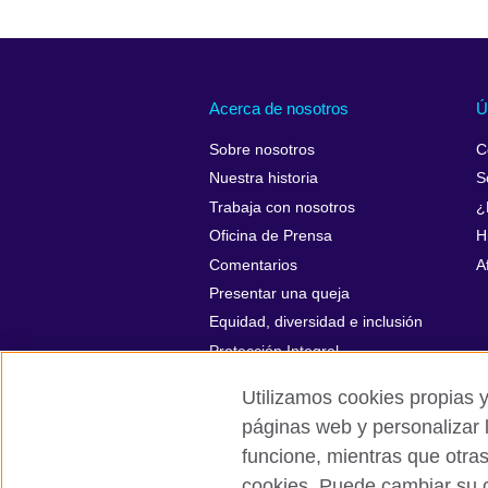
Acerca de nosotros
Ú
Sobre nosotros
C
Nuestra historia
S
Trabaja con nosotros
¿
Oficina de Prensa
H
Comentarios
A
Presentar una queja
Equidad, diversidad e inclusión
Protección Integral
Utilizamos cookies propias y
páginas web y personalizar 
funcione, mientras que otra
British Council global
Políticas de p
cookies. Puede cambiar su c