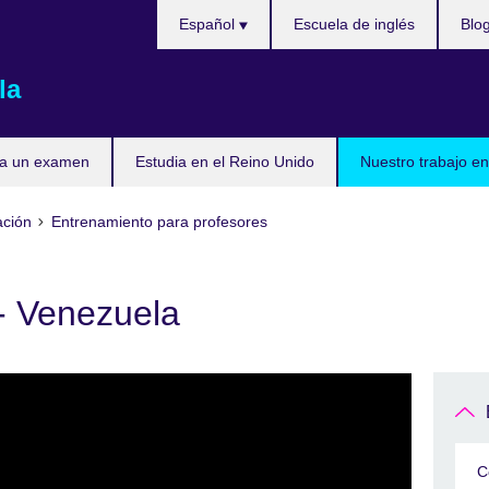
Elija
Español
Escuela de inglés
Blo
su
idioma
la
ta un examen
Estudia en el Reino Unido
Nuestro trabajo en
ación
Entrenamiento para profesores
- Venezuela
C