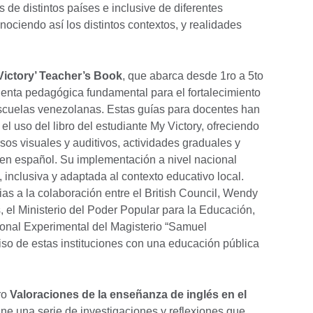
es de distintos países e inclusive de diferentes
onociendo así los distintos contextos, y realidades
Victory’ Teacher’s Book
, que abarca desde 1ro a 5to
enta pedagógica fundamental para el fortalecimiento
escuelas venezolanas. Estas guías para docentes han
l uso del libro del estudiante My Victory, ofreciendo
sos visuales y auditivos, actividades graduales y
 en español. Su implementación a nivel nacional
inclusiva y adaptada al contexto educativo local.
ias a la colaboración entre el British Council, Wendy
, el Ministerio del Poder Popular para la Educación,
nal Experimental del Magisterio “Samuel
so de estas instituciones con una educación pública
ro
Valoraciones de la enseñanza de inglés en el
ne una serie de investigaciones y reflexiones que