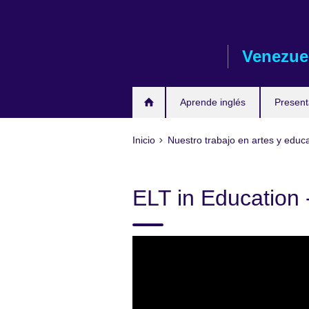
Skip
to
main
Venezue
content
Aprende inglés
Presen
Inicio
Nuestro trabajo en artes y educ
ELT in Education 