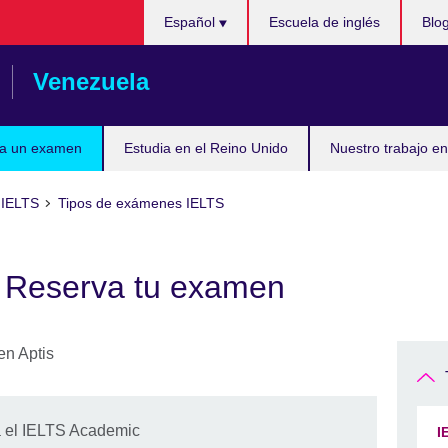
Elija
Español
Escuela de inglés
Blo
su
idioma
Venezuela
ta un examen
Estudia en el Reino Unido
Nuestro trabajo en
 IELTS
Tipos de exámenes IELTS
 Reserva tu examen
a el IELTS Academic
I