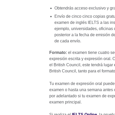
Obtendrás acceso exclusivo y gr
Envío de cinco cinco copias gratu
examen de inglés IELTS a las inst
ejemplo, universidades, oficinas 
posterior a la fecha de emisión d
de cada envío.
Formato:
el examen tiene cuatro se
expresión escrita y expresión oral.
el British Council, este tendrá luga
British Council, tanto para el form
Tu examen de expresión oral puede 
examen o hasta una semana antes o 
por adelantado si tu examen de expres
examen principal.
Si realiza el
IELTS Online
, la prue