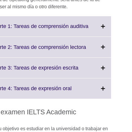
ser al mismo día o otro diferente.
Click
e 1: Tareas de comprensión auditiva
to
expand.
More
Click
e 2: Tareas de comprensión lectora
information
to
available.
expand.
More
Click
e 3: Tareas de expresión escrita
information
to
available.
expand.
More
Click
e 4: Tareas de expresión oral
information
to
available.
expand.
More
el examen IELTS Academic
information
available.
 objetivo es estudiar en la universidad o trabajar en