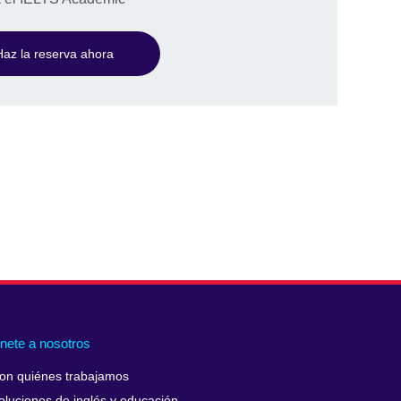
Haz la reserva ahora
nete a nosotros
on quiénes trabajamos
oluciones de inglés y educación