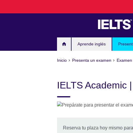
Skip
to
main
content
Aprende inglés
Presen
Inicio
Presenta un examen
Examen
IELTS Academic |
Reserva tu plaza hoy mismo par