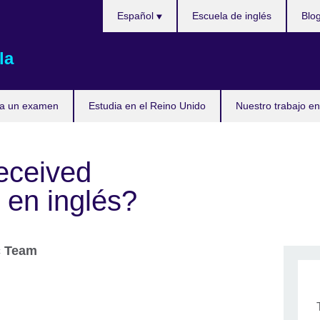
Elija
Español
Escuela de inglés
Blo
su
idioma
la
ta un examen
Estudia en el Reino Unido
Nuestro trabajo en
eceived
 en inglés?
c Team