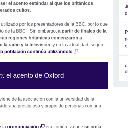
 ser el acento estándar al que los británicos
J
erados cultos
.
d
utilizado por los presentadores de la BBC, por lo que
to de la BBC". Sin embargo,
a partir de finales de la
P
tras regiones británicas comenzaron a
n
la radio y la televisión
, y en la actualidad, según
e
la población continúa utilizándolo
.
¿
d
n:
el acento de Oxford
viene de la asociación con la universidad de la
nsideraba prestigioso y propio de personas con una
esta
pronunciación
era común, ya que
se creía