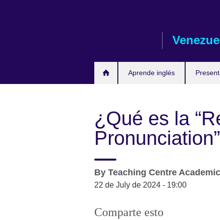
Skip
to
main
Venezue
content
Aprende inglés
Presen
¿Qué es la “R
Pronunciation”
By
Teaching Centre Academi
22 de July de 2024 - 19:00
Comparte esto