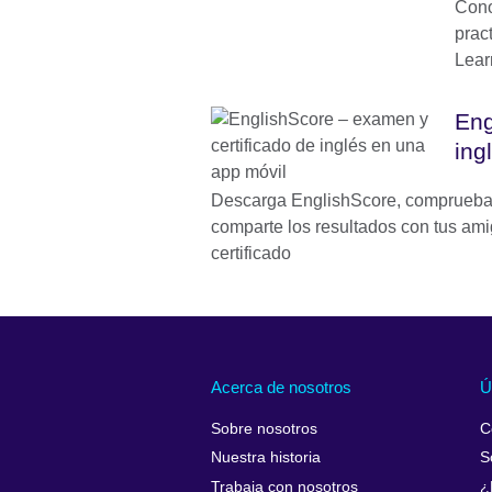
Cono
pract
Lear
Eng
ing
Descarga EnglishScore, comprueba 
comparte los resultados con tus am
certificado
Acerca de nosotros
Ú
Sobre nosotros
C
Nuestra historia
S
Trabaja con nosotros
¿