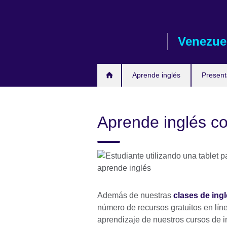
Skip
to
main
Venezue
content
Aprende inglés
Presen
Aprende inglés co
Además de nuestras
clases de ingl
número de recursos gratuitos en lín
aprendizaje de nuestros cursos de in