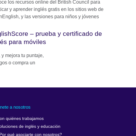
ce los recursos online del British Council para
icar y aprender inglés gratis en los sitios web de
nEnglish, y las versiones para niños y jóvenes
lishScore – prueba y certificado de
lés para móviles
y mejora tu puntaje,
igos o compra un
nete a nosotros
on quiénes trabajamos
oluciones de inglés y educación
Por qué asociarte con nosotros?