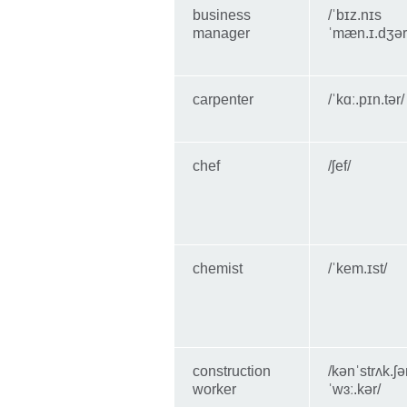
business
/ˈbɪz.nɪs
manager
ˈmæn.ɪ.dʒər
carpenter
/ˈkɑː.pɪn.tər/
chef
/ʃef/
chemist
/ˈkem.ɪst/
construction
/kənˈstrʌk.ʃ
worker
ˈwɜː.kər/