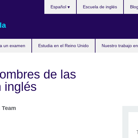
Elija
Español
Escuela de inglés
Blo
su
idioma
la
ta un examen
Estudia en el Reino Unido
Nuestro trabajo en
nombres de las
 inglés
c Team