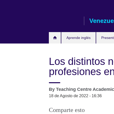
Skip
to
main
Venezue
content
Aprende inglés
Presen
Los distintos 
profesiones en
By
Teaching Centre Academi
18 de Agosto de 2022 - 16:36
Comparte esto