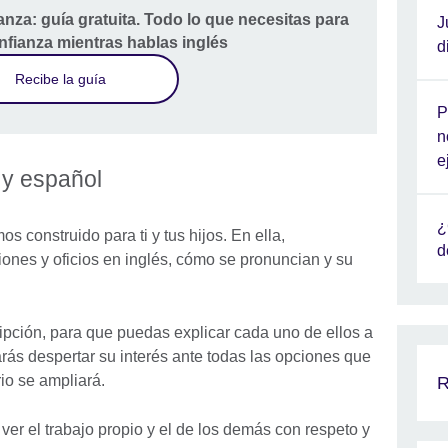
nza: guía gratuita. Todo lo que necesitas para
J
nfianza mientras hablas inglés
d
Recibe la guía
P
n
e
 y español
¿
s construido para ti y tus hijos. En ella,
d
nes y oficios en inglés, cómo se pronuncian y su
pción, para que puedas explicar cada uno de ellos a
arás despertar su interés ante todas las opciones que
io se ampliará.
R
ver el trabajo propio y el de los demás con respeto y