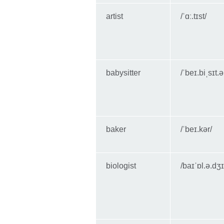
artist
/ˈɑː.tɪst/
babysitter
/ˈbeɪ.biˌsɪt.ə
baker
/ˈbeɪ.kər/
biologist
/baɪˈɒl.ə.dʒɪ