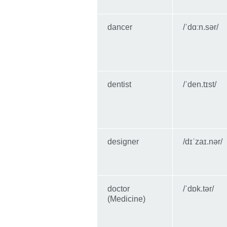
dancer
/ˈdɑːn.sər/
dentist
/ˈden.tɪst/
designer
/dɪˈzaɪ.nər/
doctor
/ˈdɒk.tər/
(Medicine)