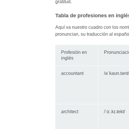
gratitud.
Tabla de profesiones en inglé
Aquí va nuestro cuadro con los nom
pronuncian, su traducción al español
Profesión en
Pronunciac
inglés
accountant
/əˈkaʊn.tənt/
architect
/ˈɑː.kɪ.tekt/