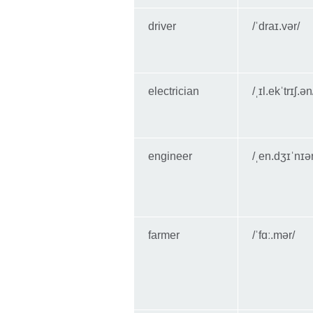
driver
/ˈdraɪ.vər/
electrician
/ˌɪl.ekˈtrɪʃ.ən
engineer
/ˌen.dʒɪˈnɪər
farmer
/ˈfɑː.mər/