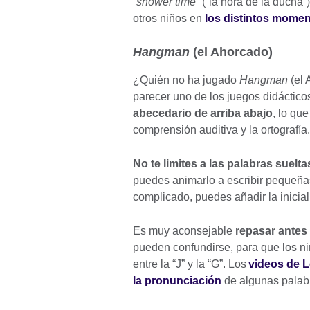
“
shower time
” (“la hora de la ducha”)
otros niños en
los distintos momen
Hangman
(el Ahorcado)
¿Quién no ha jugado
Hangman
(el 
parecer uno de los juegos didáctico
abecedario de arriba abajo
, lo qu
comprensión auditiva y la ortografía.
No te limites a las palabras suelta
puedes animarlo a escribir pequeñas
complicado, puedes añadir la inicial
Es muy aconsejable
repasar antes 
pueden confundirse, para que los niño
entre la “J” y la “G”. Los
videos de 
la pronunciación
de algunas palab