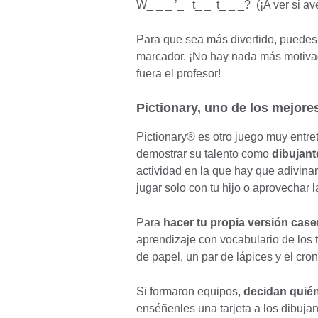
W_ _ _ ’_ t_ _ t_ _ _? (¡A ver si av
Para que sea más divertido, puedes
marcador. ¡No hay nada más motivad
fuera el profesor!
Pictionary, uno de los mejore
Pictionary® es otro juego muy entre
demostrar su talento como
dibujant
actividad en la que hay que adivina
jugar solo con tu hijo o aprovechar l
Para
hacer tu propia versión case
aprendizaje con vocabulario de los 
de papel, un par de lápices y el cron
Si formaron equipos,
decidan quién
enséñenles una tarjeta a los dibuja