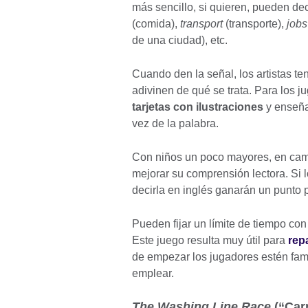
más sencillo, si quieren, pueden de
(comida),
transport
(transporte),
jobs
de una ciudad), etc.
Cuando den la señal, los artistas 
adivinen de qué se trata. Para los 
tarjetas con ilustraciones
y enseña
vez de la palabra.
Con niños un poco mayores, en ca
mejorar su comprensión lectora. Si 
decirla en inglés ganarán un punto 
Pueden fijar un límite de tiempo co
Este juego resulta muy útil para
rep
de empezar los jugadores estén fam
emplear.
The Washing Line Race
(“Carr