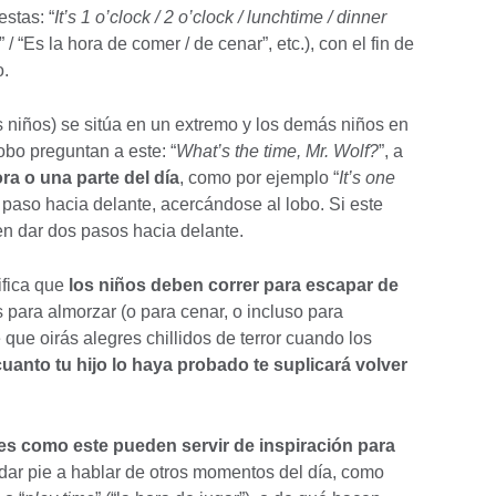
estas: “
It’s 1 o’clock / 2 o’clock / lunchtime / dinner
” / “Es la hora de comer / de cenar”, etc.), con el fin de
o.
s niños) se sitúa en un extremo y los demás niños en
obo preguntan a este: “
What’s the time, Mr. Wolf?
”, a
ra o una parte del día
, como por ejemplo “
It’s one
 paso hacia delante, acercándose al lobo. Si este
en dar dos pasos hacia delante.
nifica que
los niños deben correr para escapar de
 para almorzar (o para cenar, o incluso para
que oirás alegres chillidos de terror cuando los
uanto tu hijo lo haya probado te suplicará volver
es como este pueden servir de inspiración para
dar pie a hablar de otros momentos del día, como