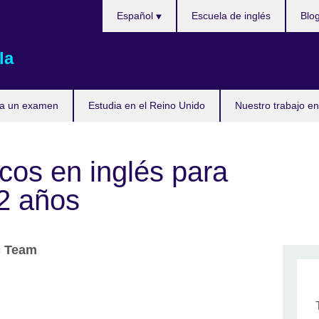
Elija
Español
Escuela de inglés
Blo
su
idioma
la
ta un examen
Estudia en el Reino Unido
Nuestro trabajo en
cos en inglés para
12 años
c Team