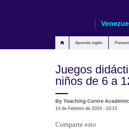
Skip
to
main
Venezue
content
Aprende inglés
Presen
Juegos didácti
niños de 6 a 
By
Teaching Centre Academi
14 de Febrero de 2024 - 10:15
Comparte esto