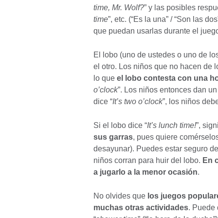
time, Mr. Wolf?
” y las posibles respu
time
”, etc. (“Es la una” / “Son las dos
que puedan usarlas durante el jueg
El lobo (uno de ustedes o uno de lo
el otro. Los niños que no hacen de l
lo que
el lobo contesta con una ho
o’clock
”. Los niños entonces dan un
dice “
It’s two o’clock
”, los niños deb
Si el lobo dice “
It’s lunch time!
”, sig
sus garras
, pues quiere comérselos
desayunar). Puedes estar seguro de 
niños corran para huir del lobo.
En c
a jugarlo a la menor ocasión
.
No olvides que
los juegos popular
muchas otras actividades
. Puede 