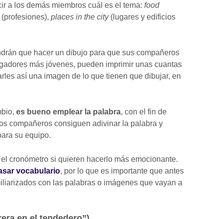
cir a los demás miembros cuál es el tema:
food
(profesiones),
places in the city
(lugares y edificios
tendrán que hacer un dibujo para que sus compañeros
jugadores más jóvenes, pueden imprimir unas cuantas
rles así una imagen de lo que tienen que dibujar, en
mbio,
es bueno emplear la palabra
, con el fin de
los compañeros consiguen adivinar la palabra y
para su equipo.
n el cronómetro si quieren hacerlo más emocionante.
asar vocabulario
, por lo que es importante que antes
iliarizados con las palabras o imágenes que vayan a
era en el tendedero”)