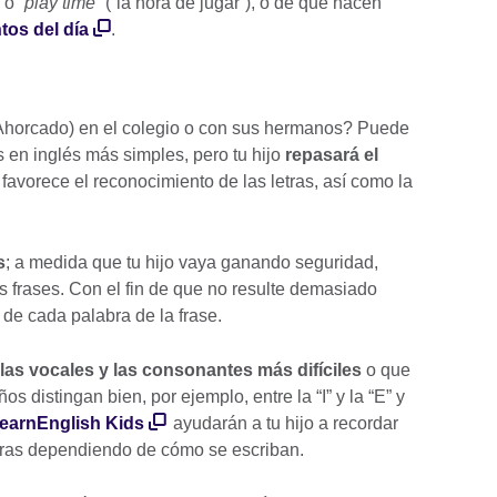
 o “
play time
” (“la hora de jugar”), o de qué hacen
tos del día
.
Ahorcado) en el colegio o con sus hermanos? Puede
s en inglés más simples, pero tu hijo
repasará el
e favorece el reconocimiento de las letras, así como la
s
; a medida que tu hijo vaya ganando seguridad,
 frases. Con el fin de que no resulte demasiado
 de cada palabra de la frase.
las vocales y las consonantes más difíciles
o que
s distingan bien, por ejemplo, entre la “I” y la “E” y
LearnEnglish Kids
ayudarán a tu hijo a recordar
ras dependiendo de cómo se escriban.