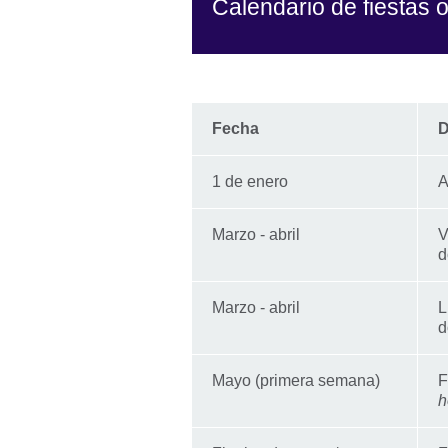
Calendario de fiestas o
Fecha
D
1 de enero
A
Marzo - abril
V
d
Marzo - abril
L
d
Mayo (primera semana)
F
h