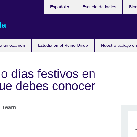
Elija
Español
Escuela de inglés
Blo
su
idioma
la
ta un examen
Estudia en el Reino Unido
Nuestro trabajo en
o días festivos en
ue debes conocer
c Team