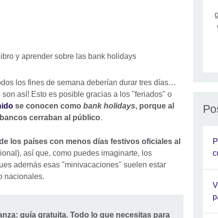
g
dos los fines de semana deberían durar tres días…
son así! Esto es posible gracias a los "feriados" o
nido
se conocen como
bank holidays
, porque al
Po
s bancos cerraban al público
.
P
e los países con menos días festivos oficiales al
c
onal), así que, como puedes imaginarte, los
 pues además esas "minivacaciones" suelen estar
o nacionales.
V
p
nza: guía gratuita. Todo lo que necesitas para