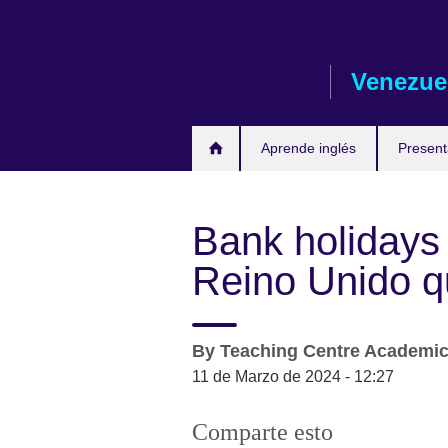
Skip
to
main
Venezue
content
Aprende inglés
Presen
Bank holidays 
Reino Unido q
By
Teaching Centre Academi
11 de Marzo de 2024 - 12:27
Comparte esto