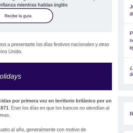
nfianza mientras hablas inglés
J
d
Recibe la guía
P
n
s a presentarte los días festivos nacionales y otras
e
eino Unido.
¿
d
olidays
idas por primera vez en territorio británico por un
1871
. Eran los días en que los bancos no atendían al
R
areas.
uatro al año, generalmente con motivo de