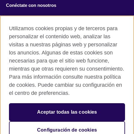
Conéctate con nosotros
Facebook
Twitter
Utilizamos cookies propias y de terceros para
Instagram
TikTok
personalizar el contenido web, analizar las
visitas a nuestras páginas web y personalizar
los anuncios. Algunas de estas cookies son
necesarias para que el sitio web funcione,
British Council global
mientras que otras requieren su consentimiento.
Políticas de privacidad y condiciones de uso
Para más información consulte nuestra política
Cookies
de cookies. Puede cambiar su configuración en
Mapa del sitio
el centro de preferencias.
© 2026 British Council
Aceptar todas las cookies
The United Kingdom’s international organisation for cultural
relations and educational opportunities.
A registered charity: 209131 (England and Wales) SC037733
Configuración de cookies
(Scotland).