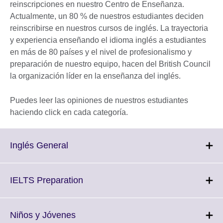
reinscripciones en nuestro Centro de Enseñanza.
Actualmente, un 80 % de nuestros estudiantes deciden
reinscribirse en nuestros cursos de inglés. La trayectoria
y experiencia enseñando el idioma inglés a estudiantes
en más de 80 países y el nivel de profesionalismo y
preparación de nuestro equipo, hacen del British Council
la organización líder en la enseñanza del inglés.
Puedes leer las opiniones de nuestros estudiantes
haciendo click en cada categoría.
Click
Inglés General
to
expand.
More
Click
IELTS Preparation
information
to
available.
expand.
More
Click
Niños y Jóvenes