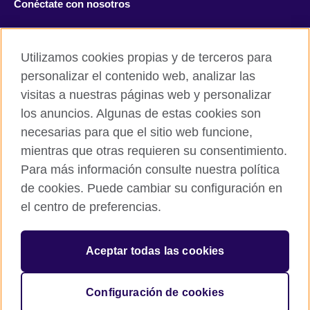
Conéctate con nosotros
Facebook
Twitter
Utilizamos cookies propias y de terceros para
Instagram
TikTok
personalizar el contenido web, analizar las
visitas a nuestras páginas web y personalizar
los anuncios. Algunas de estas cookies son
necesarias para que el sitio web funcione,
British Council global
mientras que otras requieren su consentimiento.
Políticas de privacidad y condiciones de uso
Para más información consulte nuestra política
Cookies
de cookies. Puede cambiar su configuración en
Mapa del sitio
el centro de preferencias.
© 2026 British Council
Aceptar todas las cookies
The United Kingdom’s international organisation for cultural
relations and educational opportunities.
A registered charity: 209131 (England and Wales) SC037733
Configuración de cookies
(Scotland).