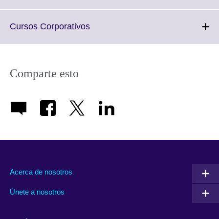
information
to
available.
expand.
More
Click
Cursos Corporativos
information
to
available.
expand.
More
information
Comparte esto
available.
Acerca de nosotros
Únete a nosotros