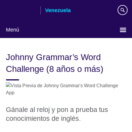
Skip
Venezuela
to
main
content
Menú
Elija
su
Johnny Grammar’s Word
idioma
Challenge (8 años o más)
Gánale al reloj y pon a prueba tus
conocimientos de inglés.