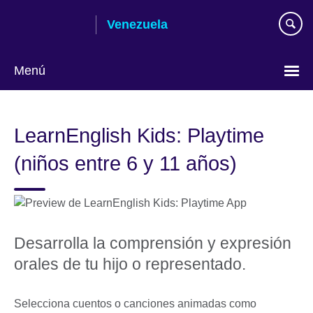
Skip
Venezuela
to
main
content
Menú
Elija
su
LearnEnglish Kids: Playtime
idioma
(niños entre 6 y 11 años)
Desarrolla la comprensión y expresión
orales de tu hijo o representado.
Selecciona cuentos o canciones animadas como