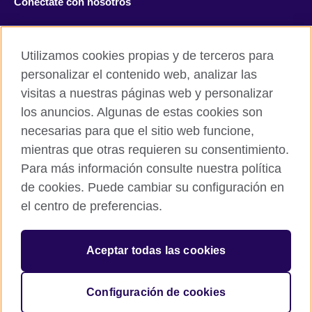
Conéctate con nosotros
Facebook
Twitter
Utilizamos cookies propias y de terceros para
Instagram
TikTok
personalizar el contenido web, analizar las
visitas a nuestras páginas web y personalizar
los anuncios. Algunas de estas cookies son
necesarias para que el sitio web funcione,
British Council global
mientras que otras requieren su consentimiento.
Políticas de privacidad y condiciones de uso
Para más información consulte nuestra política
Cookies
de cookies. Puede cambiar su configuración en
Mapa del sitio
el centro de preferencias.
© 2026 British Council
Aceptar todas las cookies
The United Kingdom’s international organisation for cultural
relations and educational opportunities.
A registered charity: 209131 (England and Wales) SC037733
Configuración de cookies
(Scotland).