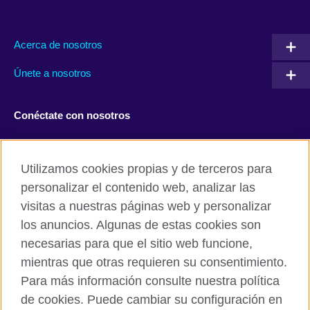
Acerca de nosotros
Únete a nosotros
Conéctate con nosotros
Facebook
Twitter
Utilizamos cookies propias y de terceros para
Instagram
TikTok
personalizar el contenido web, analizar las
visitas a nuestras páginas web y personalizar
los anuncios. Algunas de estas cookies son
necesarias para que el sitio web funcione,
British Council global
mientras que otras requieren su consentimiento.
Políticas de privacidad y condiciones de uso
Para más información consulte nuestra política
Cookies
de cookies. Puede cambiar su configuración en
Mapa del sitio