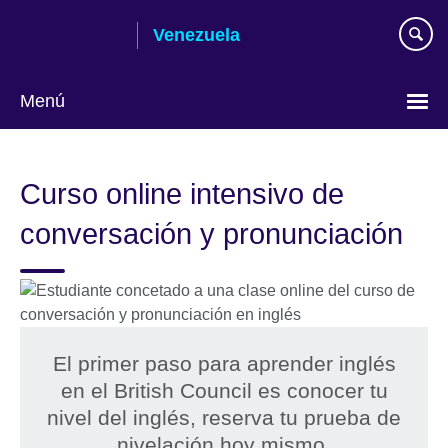
Skip
Venezuela
to
main
content
Menú
Elija
su
Curso online intensivo de
idioma
conversación y pronunciación
El primer paso para aprender inglés
en el British Council es conocer tu
nivel del inglés, reserva tu prueba de
nivelación hoy mismo.