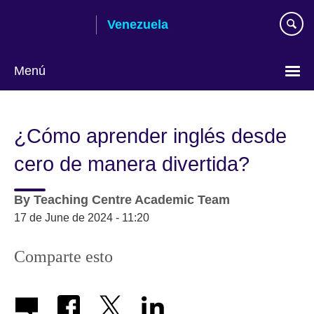
Skip
Venezuela
to
main
content
Menú
Elija
su
¿Cómo aprender inglés desde
idioma
cero de manera divertida?
By
Teaching Centre Academic Team
17 de June de 2024 - 11:20
Comparte esto