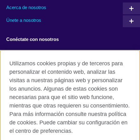
Acerca de nosotros
Únete a nosotros
Conéctate con nosotros
Facebook
Twitter
Utilizamos cookies propias y de terceros para
Instagram
TikTok
personalizar el contenido web, analizar las
visitas a nuestras páginas web y personalizar
los anuncios. Algunas de estas cookies son
necesarias para que el sitio web funcione,
British Council global
mientras que otras requieren su consentimiento.
Políticas de privacidad y condiciones de uso
Para más información consulte nuestra política
Cookies
de cookies. Puede cambiar su configuración en
Mapa del sitio
el centro de preferencias.