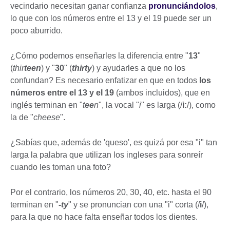
vecindario necesitan ganar confianza
pronunciándolos
,
lo que con los números entre el 13 y el 19 puede ser un
poco aburrido.
¿Cómo podemos enseñarles la diferencia entre "
13
"
(
thir
teen
) y "
30
" (
thirty
) y ayudarles a que no los
confundan? Es necesario enfatizar en que en todos
los
números entre el 13 y el 19
(ambos incluidos), que en
inglés terminan en "
t
ee
n
", la vocal "
i
" es larga (/
i:
/), como
la de "
cheese
".
¿Sabías que, además de 'queso', es quizá por esa "i" tan
larga la palabra que utilizan los ingleses para sonreír
cuando les toman una foto?
Por el contrario, los números 20, 30, 40, etc. hasta el 90
terminan en "
-ty
" y se pronuncian con una "i" corta (/
i
/),
para la que no hace falta enseñar todos los dientes.