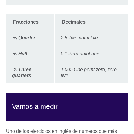
Fracciones
Decimales
¼
Quarter
2.5 Two point five
½
Half
0.1 Zero point one
¾
Three
1.005 One point zero, zero,
quarters
five
Vamos a medir
Uno de los ejercicios en inglés de números que más