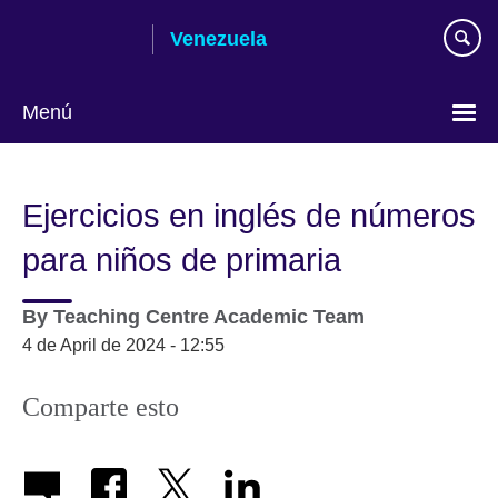
Skip
Venezuela
to
main
content
Menú
Elija
su
Ejercicios en inglés de números
idioma
para niños de primaria
By
Teaching Centre Academic Team
4 de April de 2024 - 12:55
Comparte esto