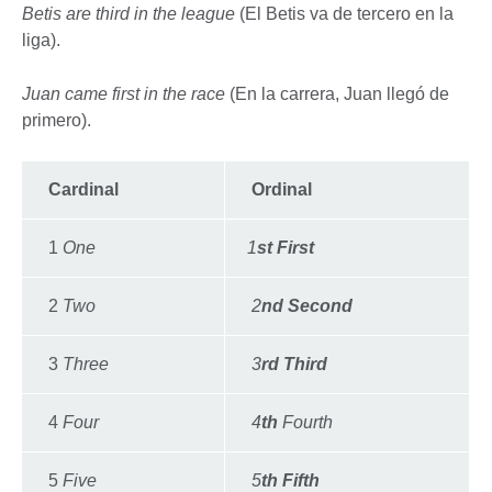
Betis are third in the league
(El Betis va de tercero en la
liga).
Juan came first in the race
(En la carrera, Juan llegó de
primero).
Cardinal
Ordinal
1
One
1
st First
2
Two
2
nd Second
3
Three
3
rd Third
4
Four
4
th
Fourth
5
Five
5
th Fifth