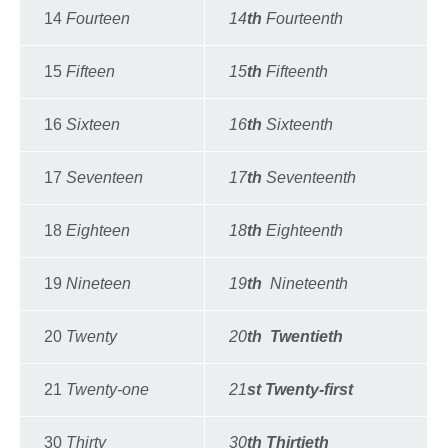
14
Fourteen
14
th
Fourteenth
15
Fifteen
15
th
Fifteenth
16
Sixteen
16
th
Sixteenth
17
Seventeen
17
th
Seventeenth
18
Eighteen
18
th
Eighteenth
19
Nineteen
19
th
Nineteenth
20
Twenty
20
th Twentieth
21
Twenty-one
21
st Twenty-first
30
Thirty
30
th Thirtieth