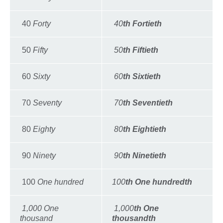
40
Forty
40
th Fortieth
50
Fifty
50
th Fiftieth
60
Sixty
60
th Sixtieth
70
Seventy
70
th Seventieth
80
Eighty
80
th Eightieth
90
Ninety
90
th Ninetieth
100
One hundred
100
th One hundredth
1,000 One
1,000
th One
thousand
thousandth