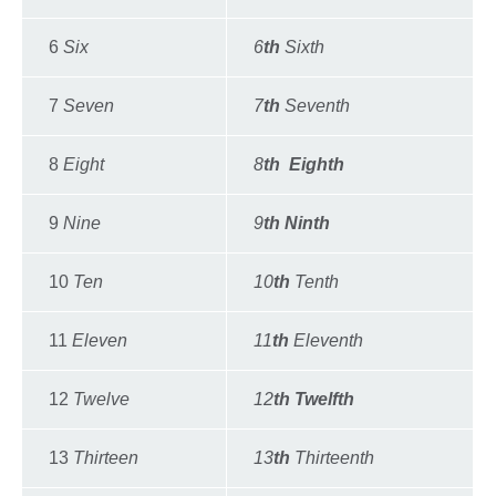
6
Six
6
th
Sixth
7
Seven
7
th
Seventh
8
Eight
8
th Eighth
9
Nine
9
th Ninth
10
Ten
10
th
Tenth
11
Eleven
11
th
Eleventh
12
Twelve
12
th Twelfth
13
Thirteen
13
th
Thirteenth