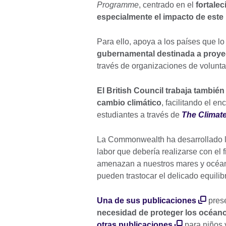
Programme
, centrado en el
fortale
especialmente el impacto de este
Para ello, apoya a los países que l
gubernamental destinada a proye
través de organizaciones de volunt
El British Council trabaja tambié
cambio climático
, facilitando el e
estudiantes a través de
The Climat
La Commonwealth ha desarrollado 
labor que debería realizarse con el
amenazan a nuestros mares y océanos
pueden trastocar el delicado equili
Una de sus publicaciones
pres
necesidad de proteger los océan
otras publicaciones
para niños 