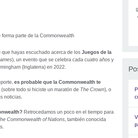
g
ble que hayas escuchado acerca de los
Juegos de la
Games
), un evento que se celebra cada cuatro años y
irmingham (Inglaterra) en 2022.
Po
eporte,
es probable que la Commonwealth te
P
(sobre todo si hiciste un maratón de
The Crown
), o
c
s noticias.
onwealth?
Retrocedamos un poco en el tiempo para
V
he Commonwealth of Nations
, también conocida
p
s.