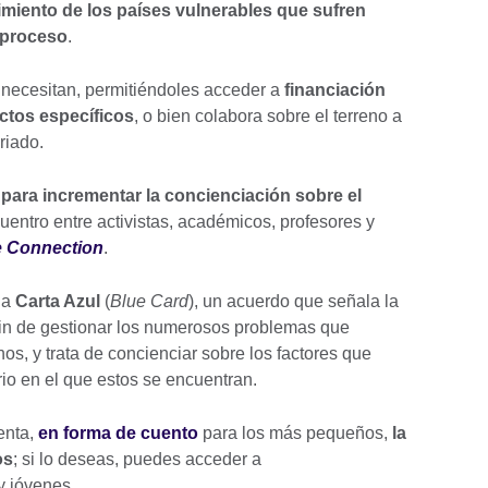
cimiento de los países vulnerables que sufren
 proceso
.
o necesitan, permitiéndoles acceder a
financiación
ctos específicos
, o bien colabora sobre el terreno a
ariado.
n para incrementar la concienciación sobre el
ncuentro entre activistas, académicos, profesores y
e Connection
.
la
Carta Azul
(
Blue Card
), un acuerdo que señala la
 fin de gestionar los numerosos problemas que
, y trata de concienciar sobre los factores que
brio en el que estos se encuentran.
enta,
en forma de cuento
para los más pequeños,
la
os
; si lo deseas, puedes acceder a
y jóvenes.