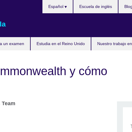
Elija
Español
Escuela de inglés
Blo
su
idioma
la
ta un examen
Estudia en el Reino Unido
Nuestro trabajo en
ommonwealth y cómo
c Team