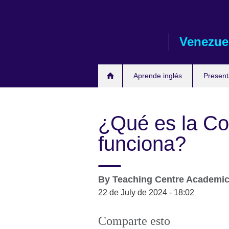
Skip
to
main
Venezue
content
Aprende inglés
Presen
¿Qué es la C
funciona?
By
Teaching Centre Academi
22 de July de 2024 - 18:02
Comparte esto