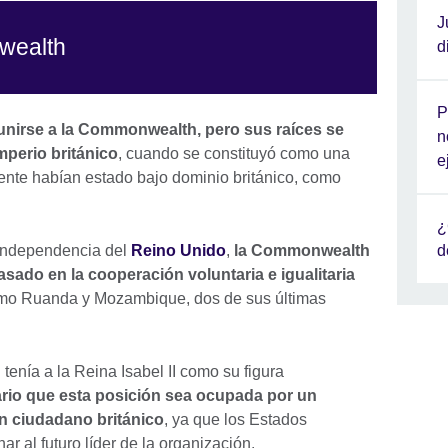
J
nwealth
d
P
 unirse a la Commonwealth, pero sus raíces se
n
mperio británico
, cuando se constituyó como una
e
nte habían estado bajo dominio británico, como
¿
d
independencia del
Reino Unido
,
la Commonwealth
ado en la cooperación voluntaria e igualitaria
omo Ruanda y Mozambique, dos de sus últimas
nía a la Reina Isabel II como su figura
io que esta posición sea ocupada por un
un ciudadano británico
, ya que los Estados
ar al futuro líder de la organización.