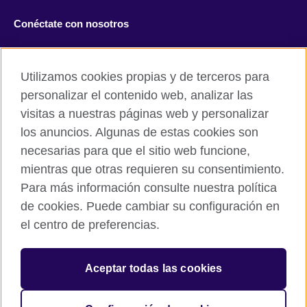
Conéctate con nosotros
Facebook
Twitter
Utilizamos cookies propias y de terceros para
Instagram
TikTok
personalizar el contenido web, analizar las
visitas a nuestras páginas web y personalizar
los anuncios. Algunas de estas cookies son
necesarias para que el sitio web funcione,
British Council global
mientras que otras requieren su consentimiento.
Políticas de privacidad y condiciones de uso
Para más información consulte nuestra política
Cookies
de cookies. Puede cambiar su configuración en
Mapa del sitio
el centro de preferencias.
© 2026 British Council
Aceptar todas las cookies
The United Kingdom’s international organisation for cultural
relations and educational opportunities.
A registered charity: 209131 (England and Wales) SC037733