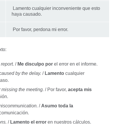
Lamento cualquier inconveniente que esto
haya causado.
Por favor, perdona mi error.
xto:
 report.
/
Me disculpo por
el error en el informe.
aused by the delay.
/
Lamento
cualquier
raso.
r
missing the meeting.
/ Por favor,
acepta mis
nión.
miscommunication.
/
Asumo toda la
 comunicación.
ons.
/
Lamento el error
en nuestros cálculos.