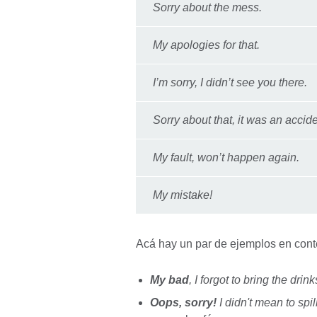
Sorry about the mess.
My apologies for that.
I’m sorry, I didn’t see you there.
Sorry about that, it was an accid
My fault, won’t happen again.
My mistake!
Acá hay un par de ejemplos en con
My bad
, I forgot to bring the drink
Oops, sorry!
I didn't mean to spil