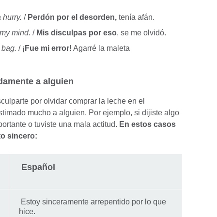
 hurry.
/
Perdón por el desorden,
tenía afán.
d my mind.
/
Mis disculpas por eso
, se me olvidó.
 bag.
/
¡Fue mi error!
Agarré la maleta
ndamente a alguien
ulparte por olvidar comprar la leche en el
timado mucho a alguien. Por ejemplo, si dijiste algo
portante o tuviste una mala actitud.
En estos casos
to sincero:
Español
Estoy sinceramente arrepentido por lo que
hice.