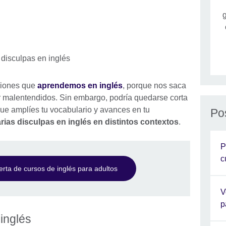
g
siones que
aprendemos en inglés
, porque nos saca
 malentendidos. Sin embargo, podría quedarse corta
ue amplíes tu vocabulario y avances en tu
Po
ias disculpas en inglés en distintos contextos
.
P
c
rta de cursos de inglés para adultos
V
p
 inglés