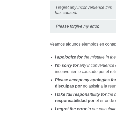
I regret any inconvenience this
has caused.
Please forgive my error.
Veamos algunos ejemplos en conte
I apologize for
the mistake in the
I'm sorry for
any inconvenience c
inconveniente causado por el ret
Please accept my apologies fo
disculpas por
no asistir a la reu
I take full responsibility for
the 
responsabilidad por
el error de
I regret the error
in our calculati