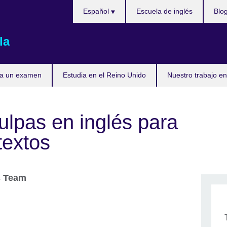
Elija
Español
Escuela de inglés
Blo
su
idioma
la
ta un examen
Estudia en el Reino Unido
Nuestro trabajo en
ulpas en inglés para
textos
c Team