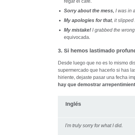
regar el café.
Sorry about the mess,
I was in a
My apologies for that
, it slippe
My mistake!
I grabbed the wrong
equivocada.
3. Si hemos lastimado profu
Desde luego que no es lo mismo disc
supermercado que hacerlo si has las
hiriente, dejaste pasar una fecha im
hay que demostrar arrepentimien
Inglés
I'm truly sorry for what I did.