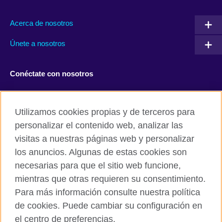
Acerca de nosotros
Únete a nosotros
Conéctate con nosotros
Facebook
Twitter
Utilizamos cookies propias y de terceros para
Instagram
TikTok
personalizar el contenido web, analizar las
visitas a nuestras páginas web y personalizar
los anuncios. Algunas de estas cookies son
necesarias para que el sitio web funcione,
British Council global
mientras que otras requieren su consentimiento.
Políticas de privacidad y condiciones de uso
Para más información consulte nuestra política
Cookies
de cookies. Puede cambiar su configuración en
Mapa del sitio
el centro de preferencias.