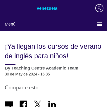
Skip
Venezuela
to
main
content
Menú
Elija
su
¡Ya llegan los cursos de verano
idioma
de inglés para niños!
By
Teaching Centre Academic Team
30 de May de 2024 - 16:35
Comparte esto