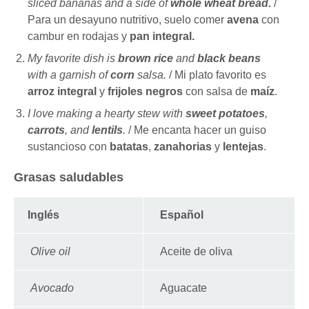
sliced bananas and a side of
whole wheat bread.
/
Para un desayuno nutritivo, suelo comer
avena
con
cambur en rodajas y
pan integral.
My favorite dish is
brown rice
and
black beans
with a garnish of
corn
salsa.
/ Mi plato favorito es
arroz integral
y
frijoles negros
con salsa de
maíz
.
I love making a hearty stew with
sweet potatoes
,
carrots
, and
lentils
.
/ Me encanta hacer un guiso
sustancioso con
batatas
,
zanahorias
y
lentejas
.
Grasas saludables
Inglés
Español
Olive oil
Aceite de oliva
Avocado
Aguacate