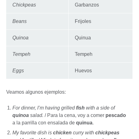
Chickpeas
Garbanzos
Beans
Frijoles
Quinoa
Quinua
Tempeh
Tempeh
Eggs
Huevos
Veamos algunos ejemplos:
For dinner, I’m having grilled
fish
with a side of
quinoa
salad.
/ Para la cena, voy a comer
pescado
a la parrilla con ensalada de
quinua
.
My favorite dish is
chicken
curry with
chickpeas