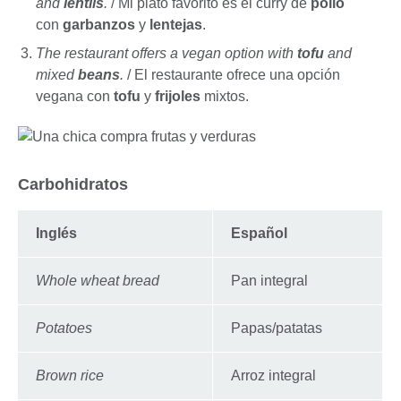
and
lentils
.
/ Mi plato favorito es el curry de
pollo
con
garbanzos
y
lentejas
.
The restaurant offers a vegan option with
tofu
and
mixed
beans
.
/ El restaurante ofrece una opción
vegana con
tofu
y
frijoles
mixtos.
Carbohidratos
Inglés
Español
Whole wheat bread
Pan integral
Potatoes
Papas/patatas
Brown rice
Arroz integral