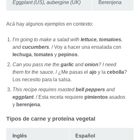
Eggplant (US), aubergine (UK)
Berenjena
Acá hay algunos ejemplos en contexto:
I’m going to make a salad with
lettuce, tomatoes
,
and
cucumbers
.
/ Voy a hacer una ensalada con
lechuga
,
tomates
y
pepinos
.
Can you pass me the
garlic
and
onion
? I need
them for the sauce.
/ ¿Me pasas el
ajo
y la
cebolla
?
Los necesito para la salsa.
This recipe requires roasted
bell peppers
and
eggplant
.
/ Esta receta requiere
pimientos
asados
y
berenjena
.
Tipos de carne y proteína vegetal
Inglés
Español