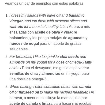
Veamos un par de ejemplos con estas palabras:
I dress my salads with
olive oil
and
balsamic
vinegar
, and top them with avocado slices and
walnuts
for a boost of healthy fats.
/ Aderezo mis
ensaladas con
aceite de oliva
y
vinagre
balsámico
, y les pongo rodajas de
aguacate
y
nueces de nogal
para un aporte de grasas
saludables.
For breakfast, I like to sprinkle
chia seeds
and
almonds
on my yogurt for a dose of omega-3 fatty
acids.
/ Para el desayuno, me gusta espolvorear
semillas de chía
y
almendras
en mi yogur para
una dosis de omega-3.
When baking, I often substitute butter with
canola
oil
or
flaxseed oil
to make my recipes healthier.
/ Al
hornear, a menudo sustituyo la mantequilla por
aceite de canola
o
linaza
para hacer mis recetas