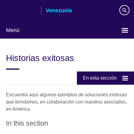
Skip
Venezuela
to
main
content
Menú
Elija
su
Historias exitosas
idioma
En esta sección
Encuentra aquí algunos ejemplos de soluciones exitosas
que brindamos, en colaboración con nuestros asociados,
en América.
In this section