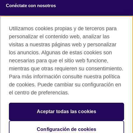
Conéctate con nosotros
Facebook
Twitter
Utilizamos cookies propias y de terceros para
Instagram
TikTok
personalizar el contenido web, analizar las
visitas a nuestras páginas web y personalizar
los anuncios. Algunas de estas cookies son
necesarias para que el sitio web funcione,
British Council global
mientras que otras requieren su consentimiento.
Políticas de privacidad y condiciones de uso
Para más información consulte nuestra política
Cookies
de cookies. Puede cambiar su configuración en
Mapa del sitio
el centro de preferencias.
© 2026 British Council
Aceptar todas las cookies
The United Kingdom’s international organisation for cultural
relations and educational opportunities.
A registered charity: 209131 (England and Wales) SC037733
Configuración de cookies
(Scotland).