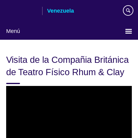
Skip
Venezuela
to
main
content
Menú
Elija
su
Visita de la Compañia Británica
idioma
de Teatro Físico Rhum & Clay