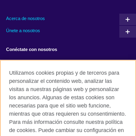
Acerca de nosotros
Únete a nosotros
Conéctate con nosotros
Facebook
Twitter
Utilizamos cookies propias y de terceros para
Instagram
TikTok
personalizar el contenido web, analizar las
visitas a nuestras páginas web y personalizar
los anuncios. Algunas de estas cookies son
necesarias para que el sitio web funcione,
British Council global
mientras que otras requieren su consentimiento.
Políticas de privacidad y condiciones de uso
Para más información consulte nuestra política
Cookies
de cookies. Puede cambiar su configuración en
Mapa del sitio