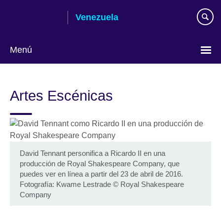
Skip
Venezuela
to
main
content
Menú
Elija
su
Artes Escénicas
idioma
David Tennant personifica a Ricardo II en una
producción de Royal Shakespeare Company, que
puedes ver en línea a partir del 23 de abril de 2016.
Fotografía: Kwame Lestrade © Royal Shakespeare
Company