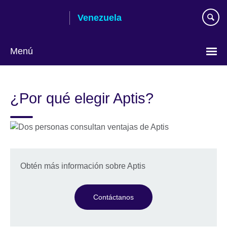
Skip
Venezuela
to
main
content
Menú
Elija
su
¿Por qué elegir Aptis?
idioma
Obtén más información sobre Aptis
Contáctanos