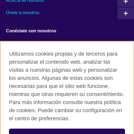
Acerca de nosotros
Únete a nosotros
Conéctate con nosotros
Facebook
Twitter
Utilizamos cookies propias y de terceros para
Instagram
TikTok
personalizar el contenido web, analizar las
visitas a nuestras páginas web y personalizar
los anuncios. Algunas de estas cookies son
necesarias para que el sitio web funcione,
British Council global
mientras que otras requieren su consentimiento.
Políticas de privacidad y condiciones de uso
Para más información consulte nuestra política
Cookies
de cookies. Puede cambiar su configuración en
Mapa del sitio
el centro de preferencias.
© 2026 British Council