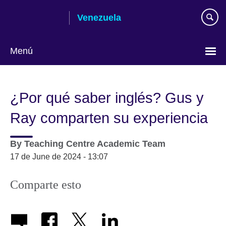
Skip
Venezuela
to
main
content
Menú
Elija
su
¿Por qué saber inglés? Gus y
idioma
Ray comparten su experiencia
By
Teaching Centre Academic Team
17 de June de 2024 - 13:07
Comparte esto