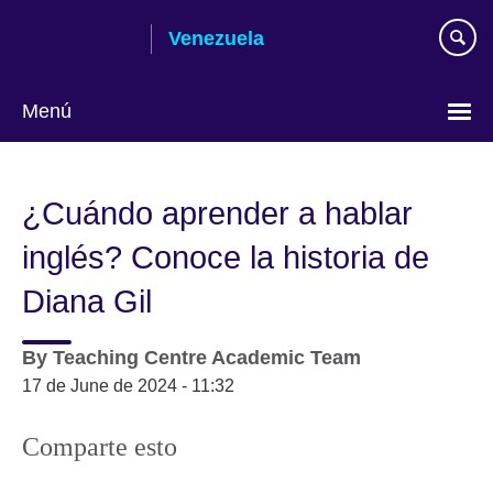
Skip
Venezuela
to
main
content
Menú
Elija
su
¿Cuándo aprender a hablar
idioma
inglés? Conoce la historia de
Diana Gil
By
Teaching Centre Academic Team
17 de June de 2024 - 11:32
Comparte esto