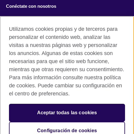
Conéctate con nosotros
Facebook
Twitter
Utilizamos cookies propias y de terceros para
Instagram
TikTok
personalizar el contenido web, analizar las
visitas a nuestras páginas web y personalizar
los anuncios. Algunas de estas cookies son
necesarias para que el sitio web funcione,
British Council global
mientras que otras requieren su consentimiento.
Políticas de privacidad y condiciones de uso
Para más información consulte nuestra política
Cookies
de cookies. Puede cambiar su configuración en
Mapa del sitio
el centro de preferencias.
© 2026 British Council
Aceptar todas las cookies
The United Kingdom’s international organisation for cultural
relations and educational opportunities.
A registered charity: 209131 (England and Wales) SC037733
Configuración de cookies
(Scotland).