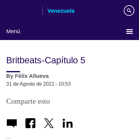
Skip
Venezuela
to
main
content
Menú
Elija
su
Britbeats-Capítulo 5
idioma
By
Félix Allueva
31 de Agosto de 2021 - 10:53
Comparte esto