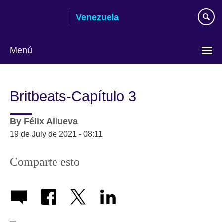
Skip
Venezuela
to
main
content
Menú
Elija
su
Britbeats-Capítulo 3
idioma
By
Félix Allueva
19 de July de 2021 - 08:11
Comparte esto