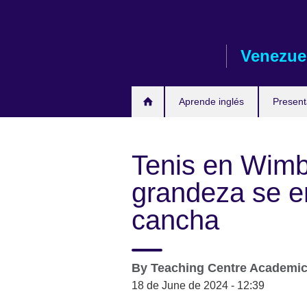
Skip
to
main
Venezue
content
Aprende inglés
Presen
Tenis en Wimbl
grandeza se e
cancha
By
Teaching Centre Academi
18 de June de 2024 - 12:39