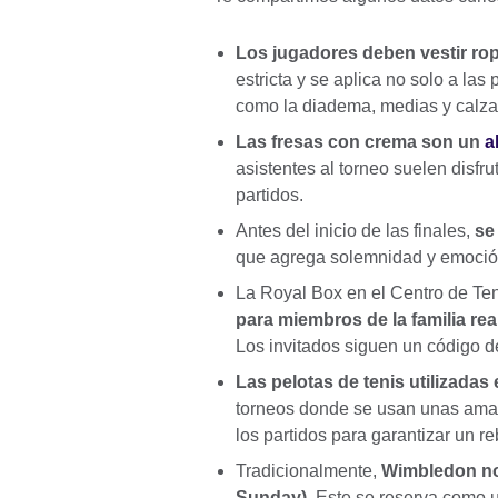
Los jugadores deben vestir ro
estricta y se aplica no solo a las
como la diadema, medias y calz
Las fresas con crema son un
a
asistentes al torneo suelen disfr
partidos.
Antes del inicio de las finales,
se
que agrega solemnidad y emoció
La Royal Box en el Centro de Te
para miembros de la familia rea
Los invitados siguen un código d
Las pelotas de tenis utilizada
torneos donde se usan unas amar
los partidos para garantizar un r
Tradicionalmente,
Wimbledon no 
Sunday)
. Este se reserva como 