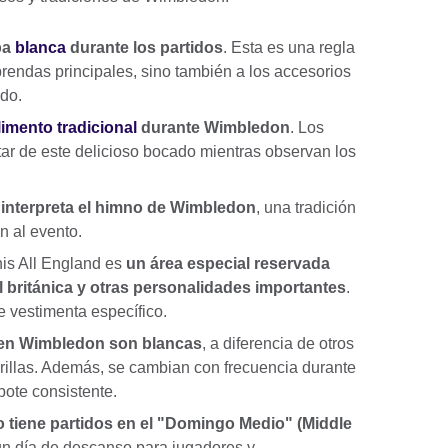
pa
blanca
durante los partidos
. Esta es una regla
 prendas principales, sino también a los accesorios
ado.
limento tradicional
durante Wimbledon
. Los
utar de este delicioso bocado mientras observan los
 interpreta el himno de Wimbledon
, una tradición
n al evento.
nis All England es
un área especial reservada
l británica y otras personalidades importantes
.
e vestimenta específico.
s en Wimbledon son blancas
, a diferencia de otros
illas. Además, se cambian con frecuencia durante
ebote consistente.
tiene partidos en el "Domingo Medio" (Middle
un día de descanso para jugadores y