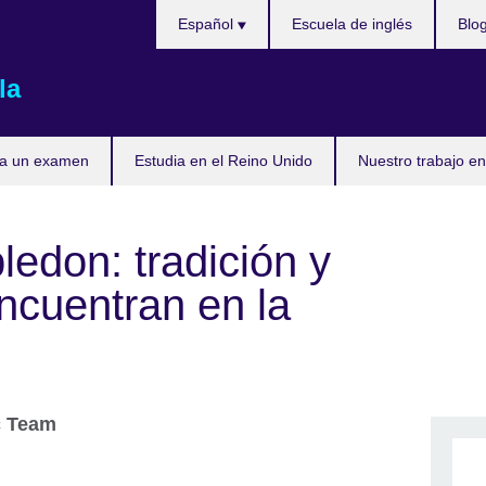
Elija
Español
Escuela de inglés
Blo
su
idioma
la
ta un examen
Estudia en el Reino Unido
Nuestro trabajo en
edon: tradición y
ncuentran en la
c Team