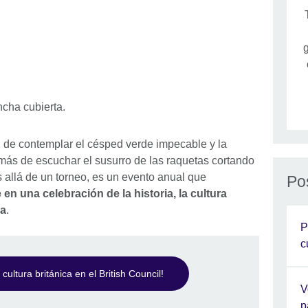
g
ón de contemplar el césped verde impecable y la
ás de escuchar el susurro de las raquetas cortando
s allá de un torneo, es un evento anual que
Po
 en una celebración de la historia, la cultura
ha
.
P
c
ultura británica en el British Council!
V
p