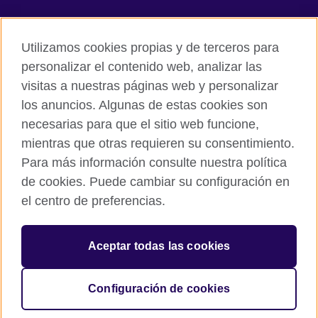
Facebook
Twitter
Utilizamos cookies propias y de terceros para
Instagram
TikTok
personalizar el contenido web, analizar las
visitas a nuestras páginas web y personalizar
los anuncios. Algunas de estas cookies son
necesarias para que el sitio web funcione,
British Council global
mientras que otras requieren su consentimiento.
Políticas de privacidad y condiciones de uso
Para más información consulte nuestra política
Cookies
de cookies. Puede cambiar su configuración en
Mapa del sitio
el centro de preferencias.
© 2026 British Council
Aceptar todas las cookies
The United Kingdom’s international organisation for cultural
relations and educational opportunities.
A registered charity: 209131 (England and Wales) SC037733
Configuración de cookies
(Scotland).