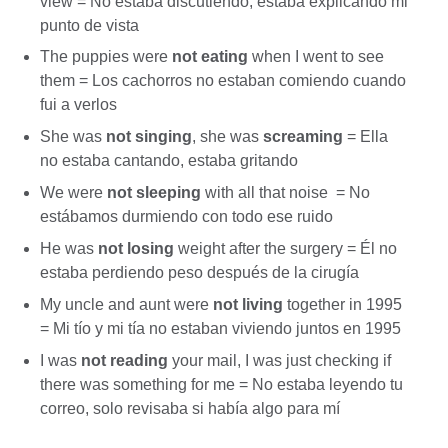
view = No estaba discutiendo, estaba explicando mi
punto de vista
The puppies were
not eating
when I went to see
them = Los cachorros no estaban comiendo cuando
fui a verlos
She was
not singing
, she was
screaming
= Ella
no estaba cantando, estaba gritando
We were
not sleeping
with all that noise = No
estábamos durmiendo con todo ese ruido
He was
not losing
weight after the surgery = Él no
estaba perdiendo peso después de la cirugía
My uncle and aunt were
not living
together in 1995
= Mi tío y mi tía no estaban viviendo juntos en 1995
I was
not reading
your mail, I was just checking if
there was something for me = No estaba leyendo tu
correo, solo revisaba si había algo para mí