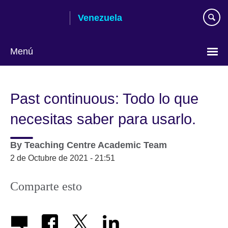
Skip
Venezuela
to
main
content
Menú
Elija
su
Past continuous: Todo lo que
idioma
necesitas saber para usarlo.
By
Teaching Centre Academic Team
2 de Octubre de 2021 - 21:51
Comparte esto