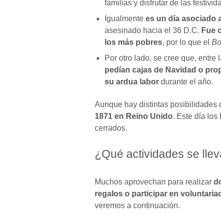
familias y disfrutar de las festivid
Igualmente
es un día asociado 
asesinado hacia el 36 D.C.
Fue c
los más pobres
, por lo que el
Bo
Por otro lado, se cree que, entre
pedían cajas de Navidad o pro
su ardua labor
durante el año.
Aunque hay distintas posibilidades 
1871 en Reino Unido
. Este día los
cerrados.
¿Qué actividades se lle
Muchos aprovechan para realizar
d
regalos o participar en voluntari
veremos a continuación.