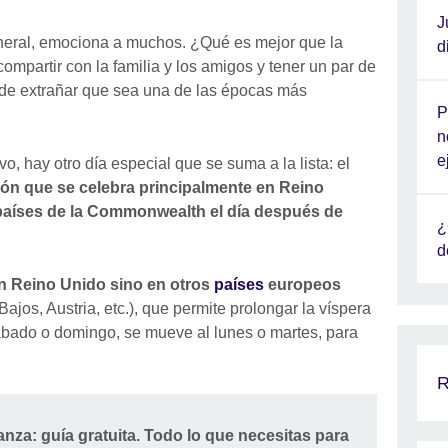
J
neral, emociona a muchos. ¿Qué es mejor que la
d
 compartir con la familia y los amigos y tener un par de
de extrañar que sea una de las épocas más
P
n
e
hay otro día especial que se suma a la lista: el
ión que se celebra principalmente en Reino
 países de la Commonwealth el día después de
¿
d
 en Reino Unido sino en otros
países
europeos
ajos, Austria, etc.), que permite prolongar la víspera
bado o domingo, se mueve al lunes o martes, para
R
nza: guía gratuita. Todo lo que necesitas para