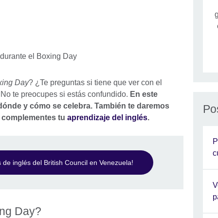
g
xing Day
? ¿Te preguntas si tiene que ver con el
 No te preocupes si estás confundido.
En este
 dónde y cómo se celebra. También te daremos
Po
e complementes tu
aprendizaje del inglés
.
P
c
s de inglés del British Council en Venezuela!
V
p
ing Day?