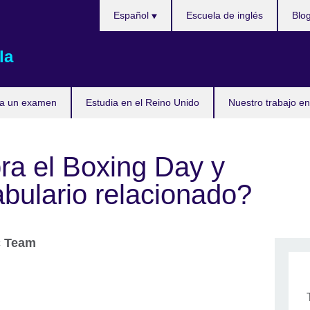
Elija
Español
Escuela de inglés
Blo
su
idioma
la
ta un examen
Estudia en el Reino Unido
Nuestro trabajo en
ra el Boxing Day y
abulario relacionado?
c Team