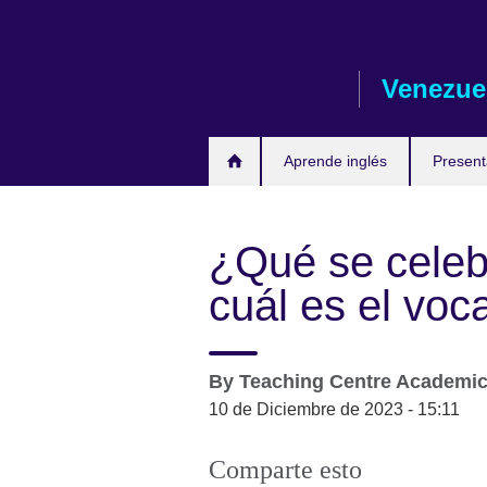
Skip
to
main
Venezue
content
Aprende inglés
Presen
¿Qué se celeb
cuál es el voc
By
Teaching Centre Academi
10 de Diciembre de 2023 - 15:11
Comparte esto