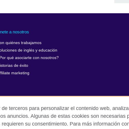
nete a nosotros
on quiénes trabajamos
oluciones de inglés y educación
Por qué asociarte con nosotros?
istorias de éxito
ffiliate marketing
 de terceros para personalizar el contenido web, analizar
los anuncios. Algunas de estas cookies son necesarias p
s requieren su consentimiento. Para más información cons
rivacidad y condiciones de uso
Cookies
Mapa del sitio