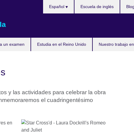
Elija
Español
Escuela de inglés
Blo
su
idioma
la
ta un examen
Estudia en el Reino Unido
Nuestro trabajo en
es
os y las actividades para celebrar la obra
nmemoraremos el cuadringentésimo