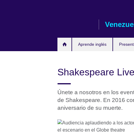
Skip
to
main
Venezue
content
Aprende inglés
Presen
Shakespeare Liv
Únete a nosotros en los event
de Shakespeare. En 2016 co
aniversario de su muerte.