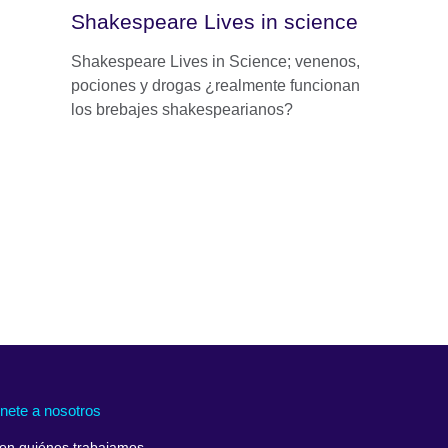
Shakespeare Lives in science
Shakespeare Lives in Science; venenos,
pociones y drogas ¿realmente funcionan
los brebajes shakespearianos?
nete a nosotros
on quiénes trabajamos