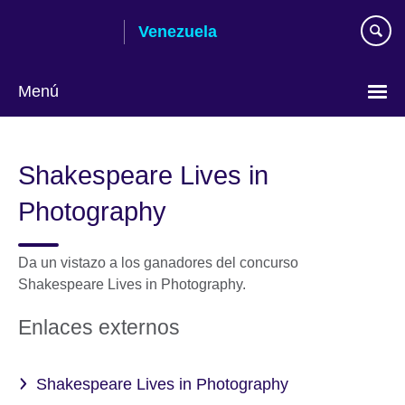
Skip
Venezuela
to
main
content
Menú
Elija
su
Shakespeare Lives in
idioma
Photography
Da un vistazo a los ganadores del concurso
Shakespeare Lives in Photography.
Enlaces externos
Shakespeare Lives in Photography