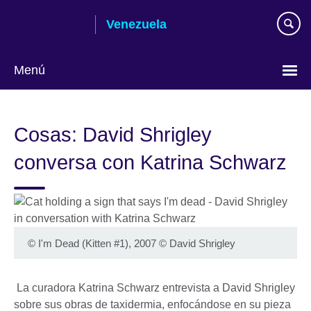
Skip
Venezuela
to
main
content
Menú
Elija
su
Cosas: David Shrigley
idioma
conversa con Katrina Schwarz
© I'm Dead (Kitten #1), 2007 © David Shrigley
La curadora Katrina Schwarz entrevista a David Shrigley
sobre sus obras de taxidermia, enfocándose en su pieza