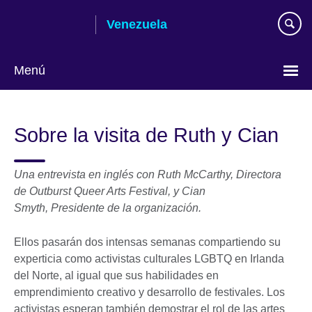
Skip
Venezuela
to
main
content
Menú
Elija
su
Sobre la visita de Ruth y Cian
idioma
Una entrevista en inglés con Ruth McCarthy, Directora
de
Outburst Queer Arts Festival, y Cian
Smyth,
Presidente de la organización.
Ellos pasarán dos intensas semanas compartiendo su
experticia como activistas culturales LGBTQ en Irlanda
del Norte, al igual que sus habilidades en
emprendimiento creativo y desarrollo de festivales. Los
activistas esperan también demostrar el rol de las artes