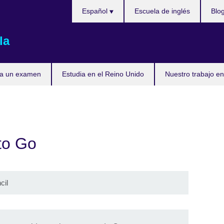
Elija
Español
Escuela de inglés
Blo
su
idioma
la
ta un examen
Estudia en el Reino Unido
Nuestro trabajo en
to Go
cil