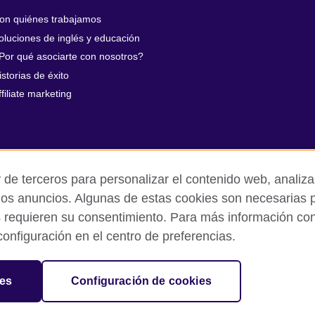
on quiénes trabajamos
oluciones de inglés y educación
Por qué asociarte con nosotros?
istorias de éxito
ffiliate marketing
 de terceros para personalizar el contenido web, analizar
los anuncios. Algunas de estas cookies son necesarias p
s requieren su consentimiento. Para más información cons
rivacidad y condiciones de uso
Cookies
Mapa del sitio
onfiguración en el centro de preferencias.
sation for cultural relations and educational opportunities.
ies
Configuración de cookies
and Wales) SC037733 (Scotland).