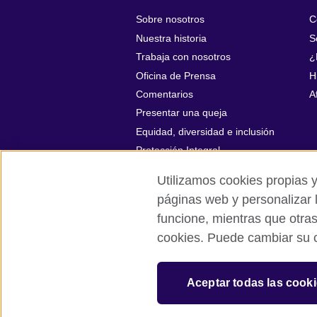
Sobre nosotros
C
Nuestra historia
S
Trabaja con nosotros
¿
Oficina de Prensa
H
Comentarios
A
Presentar una queja
Equidad, diversidad e inclusión
Protección Integral
Utilizamos cookies propias y
páginas web y personalizar 
funcione, mientras que otra
British Council global
Políticas de p
cookies. Puede cambiar su c
© 2026 British Council
The United Kingdom’s international organi
Aceptar todas las cook
A registered charity: 209131 (England 