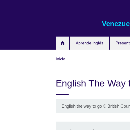
Skip
to
main
Venezue
content
Aprende inglés
Presen
Inicio
English The Way 
English the way to go
©
British Coun