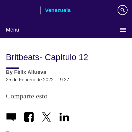
Skip
Venezuela
to
main
content
Menú
Elija
su
Britbeats- Capítulo 12
idioma
By
Félix Allueva
25 de Febrero de 2022 - 19:37
Comparte esto