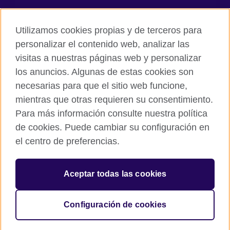
Facebook
Twitter
Utilizamos cookies propias y de terceros para
Instagram
TikTok
personalizar el contenido web, analizar las
visitas a nuestras páginas web y personalizar
los anuncios. Algunas de estas cookies son
necesarias para que el sitio web funcione,
British Council global
mientras que otras requieren su consentimiento.
Políticas de privacidad y condiciones de uso
Para más información consulte nuestra política
Cookies
de cookies. Puede cambiar su configuración en
Mapa del sitio
el centro de preferencias.
© 2026 British Council
Aceptar todas las cookies
The United Kingdom’s international organisation for cultural
relations and educational opportunities.
A registered charity: 209131 (England and Wales) SC037733
Configuración de cookies
(Scotland).